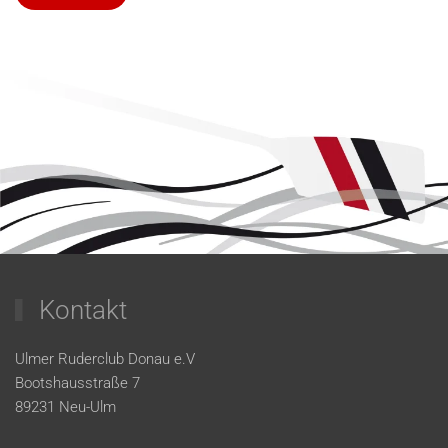
Kontakt
Ulmer Ruderclub Donau e.V
Bootshausstraße 7
89231 Neu-Ulm